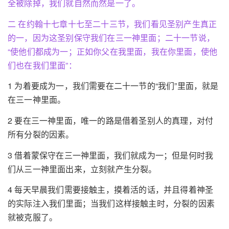
全被除掉，我们就自然而然是一了。
二 在约翰十七章十七至二十三节，我们看见圣别产生真正
的一，因为这圣别保守我们在三一神里面；二十一节说，
“使他们都成为一；正如你父在我里面，我在你里面，使他
们也在我们里面”：
1 为着要成为一，我们需要在二十一节的“我们”里面，就是
在三一神里面。
2 要在三一神里面，唯一的路是借着圣别人的真理，对付
所有分裂的因素。
3 借着蒙保守在三一神里面，我们就成为一；但是何时我
们从三一神里面出来，立刻就产生分裂。
4 每天早晨我们需要接触主，摸着活的话，并且得着神圣
的实际注入我们里面；当我们这样接触主时，分裂的因素
就被克服了。