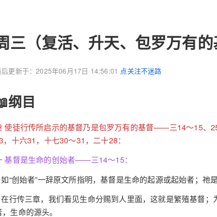
周三（复活、升天、包罗万有的
后更新于：2025年06月17日 14:56:01
点关注不迷路
📖纲目
叁 使徒行传所启示的基督乃是包罗万有的基督——三14～15、25～
43，十六31，十七30～31，二十28：
一 基督是生命的创始者——三14～15：
1 如“创始者”一辞原文所指明，基督是生命的起源或起始者；祂
2 在行传三章，我们看见生命分赐到人里面，这就是繁殖基督；
者，生命的源头。