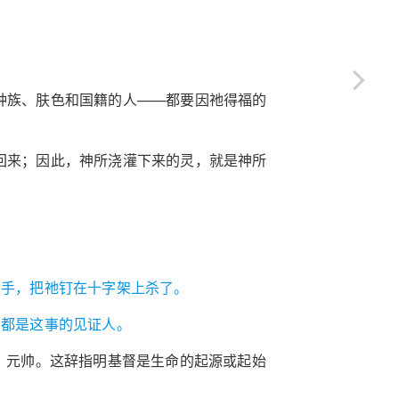
种族、肤色和国籍的人——都要因祂得福的
回来；因此，神所浇灌下来的灵，就是神所
的手，把祂钉在十字架上杀了。
们都是这事的见证人。
首、元帅。这辞指明基督是生命的起源或起始