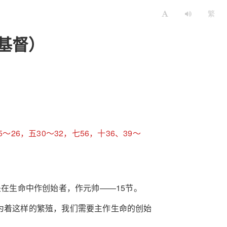
繁
基督）
26，五30～32，七56，十36、39～
是在生命中作创始者，作元帅——15节。
为着这样的繁殖，我们需要主作生命的创始