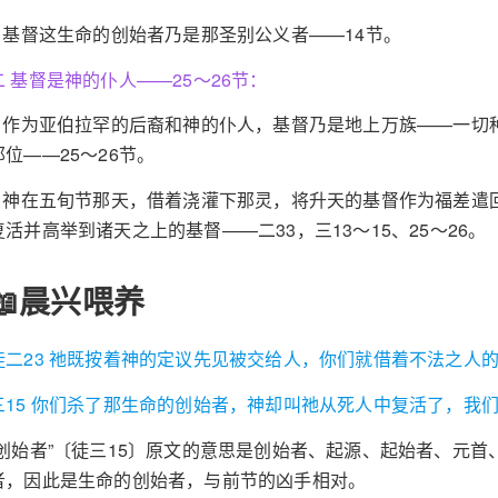
3 基督这生命的创始者乃是那圣别公义者——14节。
二 基督是神的仆人——25～26节：
1 作为亚伯拉罕的后裔和神的仆人，基督乃是地上万族——一切
那位——25～26节。
2 神在五旬节那天，借着浇灌下那灵，将升天的基督作为福差遣
复活并高举到诸天之上的基督——二33，三13～15、25～26。
📖晨兴喂养
徒二23 祂既按着神的定议先见被交给人，你们就借着不法之人
三15 你们杀了那生命的创始者，神却叫祂从死人中复活了，我
“创始者”〔徒三15〕原文的意思是创始者、起源、起始者、元
者，因此是生命的创始者，与前节的凶手相对。