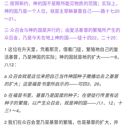
二 按照新约，神的国不是眼所能见物质的范围；实际上，
神的国乃是一个人位，就是主耶稣基督自己——路十七20
～21。
三 众召会与神的国是并行的；由复活基督的繁殖所产生的
众召会，乃是今天在地上神的国——徒十四22，二十25：
1 这位在升天里，凭着那灵，借着门徒，繁殖祂自己的复
活基督，乃是神国的实际；神的国就是祂的扩大——一8，
八12：
a 众召会就是这位来把自己当作神国种子撒播出去之基督
的扩大；这是福音书里所启示的——可四3、26。
b 在福音书里，基督乃是国度的种子；在使徒行传里有这
种子的繁殖，以产生众召会，就是神的国——八1、12，十
三1～4。
2 我们在众召会里乃是基督的繁殖，也是基督的扩大，并