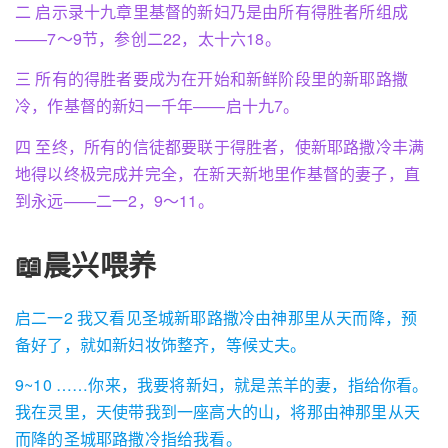
二 启示录十九章里基督的新妇乃是由所有得胜者所组成
——7～9节，参创二22，太十六18。
三 所有的得胜者要成为在开始和新鲜阶段里的新耶路撒
冷，作基督的新妇一千年——启十九7。
四 至终，所有的信徒都要联于得胜者，使新耶路撒冷丰满
地得以终极完成并完全，在新天新地里作基督的妻子，直
到永远——二一2，9～11。
📖晨兴喂养
启二一2 我又看见圣城新耶路撒冷由神那里从天而降，预
备好了，就如新妇妆饰整齐，等候丈夫。
9~10 ……你来，我要将新妇，就是羔羊的妻，指给你看。
我在灵里，天使带我到一座高大的山，将那由神那里从天
而降的圣城耶路撒冷指给我看。