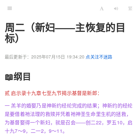
繁
周二（新妇——主恢复的目
标）
最后更新于：2025年07月15日 19:34:20
点关注不迷路
📖纲目
贰 启示录十九章七至九节揭示基督是新郎：
一 羔羊的婚娶乃是神新约经纶完成的结果；神新约的经纶
是要借着祂法理的救赎并凭着祂神圣生命里生机的拯救，
为基督娶得一个新妇，就是召会——创二22，罗五10，启
十九7～9，二一2，9～11。