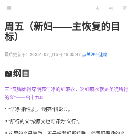
繁
周五（新妇——主恢复的目
标）
最后更新于：2025年07月15日 19:35:47
点关注不迷路
📖纲目
三 “又赐她得穿明亮洁净的细麻衣，这细麻衣就是圣徒所行
的义”——启十九8：
1 “洁净”指性质，“明亮”指彰显。
2 “所行的义”按原文也可译为“义行”。
3 这里的义是复数，不是指我们所接受，使我们得救的义