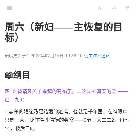
繁
周六（新妇——主恢复的目
标）
最后更新于：2025年07月15日 19:36:10
点关注不迷路
📖纲目
四 “凡被请赴羔羊婚筵的有福了。…这是神真实的话”——
启十九9：
1 羔羊的婚筵乃是结婚的筵席，也就是千年国，在神眼中
只是一天，要作得胜信徒的奖赏——9节，太二二2，11～
14，彼后三8。