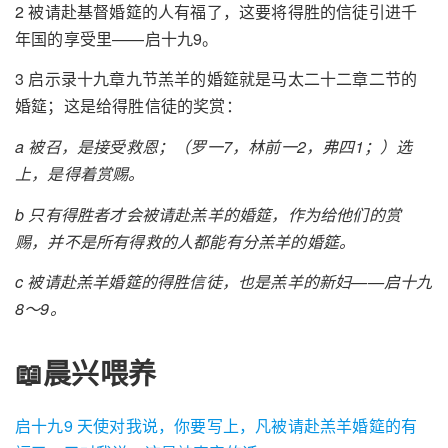
2 被请赴基督婚筵的人有福了，这要将得胜的信徒引进千
年国的享受里——启十九9。
3 启示录十九章九节羔羊的婚筵就是马太二十二章二节的
婚筵；这是给得胜信徒的奖赏：
a 被召，是接受救恩；（罗一7，林前一2，弗四1；）选
上，是得着赏赐。
b 只有得胜者才会被请赴羔羊的婚筵，作为给他们的赏
赐，并不是所有得救的人都能有分羔羊的婚筵。
c 被请赴羔羊婚筵的得胜信徒，也是羔羊的新妇——启十九
8～9。
📖晨兴喂养
启十九9 天使对我说，你要写上，凡被请赴羔羊婚筵的有