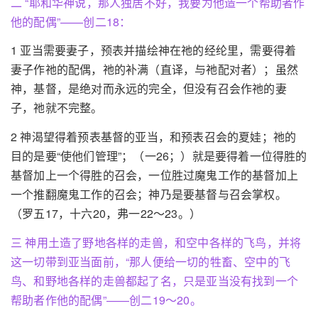
二 “耶和华神说，那人独居不好，我要为他造一个帮助者作
他的配偶”——创二18：
1 亚当需要妻子，预表并描绘神在祂的经纶里，需要得着
妻子作祂的配偶，祂的补满（直译，与祂配对者）；虽然
神，基督，是绝对而永远的完全，但没有召会作祂的妻
子，祂就不完整。
2 神渴望得着预表基督的亚当，和预表召会的夏娃；祂的
目的是要“使他们管理”；（一26；）就是要得着一位得胜的
基督加上一个得胜的召会，一位胜过魔鬼工作的基督加上
一个推翻魔鬼工作的召会；神乃是要基督与召会掌权。
（罗五17，十六20，弗一22～23。）
三 神用土造了野地各样的走兽，和空中各样的飞鸟，并将
这一切带到亚当面前，“那人便给一切的牲畜、空中的飞
鸟、和野地各样的走兽都起了名，只是亚当没有找到一个
帮助者作他的配偶”——创二19～20。