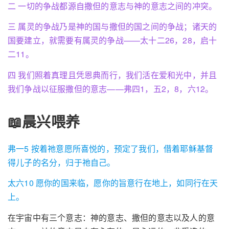
二 一切的争战都源自撒但的意志与神的意志之间的冲突。
三 属灵的争战乃是神的国与撒但的国之间的争战；诸天的
国要建立，就需要有属灵的争战——太十二26，28，启十
二11。
四 我们照着真理且凭恩典而行，我们活在爱和光中，并且
我们争战以征服撒但的意志——弗四1，五2，8，六12。
📖晨兴喂养
弗一5 按着祂意愿所喜悦的，预定了我们，借着耶稣基督
得儿子的名分，归于祂自己。
太六10 愿你的国来临，愿你的旨意行在地上，如同行在天
上。
在宇宙中有三个意志：神的意志、撒但的意志以及人的意