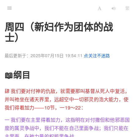
繁
周四（新妇作为团体的战
士）
最后更新于：2025年07月15日 19:54:11
点关注不迷路
📖纲目
肆 我们要对付神的仇敌，就需要那叫基督从死人中复活，
并叫祂坐在诸天界里，远超空中一切邪灵的浩大能力，使
我们得着加力——10节，一19～22：
一 我们要在主里得着加力，这指明在对付撒但和他邪恶国
度的属灵争战中，我们不能在自己里面争战；我们只能在
主里面，在祂力量的权能里争战。