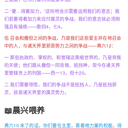
二 “要…得着加力，”这吩咐含示需要运用我们的意志；我
们若要得着加力来应付属灵的争战，我们的意志就必须刚
强且有操练——歌四4，七4。
伍 召会和撒但之间的争战，乃是我们这些爱主并在祂召会
中的人，与诸天界里邪恶势力之间的争战——弗六12：
一 那些执政的、掌权的、和管辖这黑暗世界的，乃是背叛
的天使；他们跟从撒但一同背叛、抵挡神，现今在诸天界
里管辖世上的列国——西一13，但十20。
二 我们需要领悟，我们的争战不是抵挡人，乃是抵挡邪
灵，就是诸天界里的属灵势力。
📖晨兴喂养
弗六10 末了的话，你们要在主里，靠着祂力量的权能，得