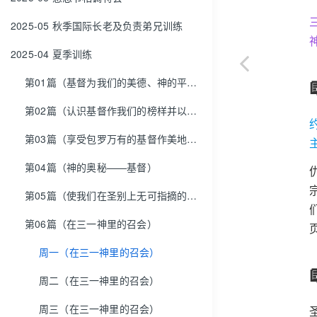
2025-05 秋季国际长老及负责弟兄训练
2025-04 夏季训练
第01篇（基督为我们的美德、神的平安、我们的秘诀和那加我们能力者）
第02篇（认识基督作我们的榜样并以祂为榜样）
第03篇（享受包罗万有的基督作美地——我们所分得的分）
第04篇（神的奥秘——基督）
第05篇（使我们在圣别上无可指摘的原因，并使我们的灵、魂、体完全圣别的原因）
第06篇（在三一神里的召会）
周一（在三一神里的召会）
周二（在三一神里的召会）
周三（在三一神里的召会）