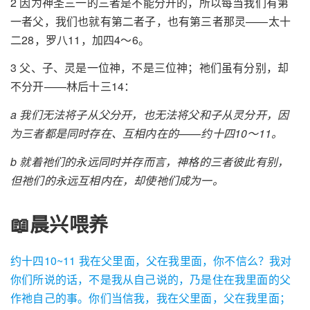
2 因为神圣三一的三者是不能分开的，所以每当我们有第
一者父，我们也就有第二者子，也有第三者那灵——太十
二28，罗八11，加四4～6。
3 父、子、灵是一位神，不是三位神；祂们虽有分别，却
不分开——林后十三14：
a 我们无法将子从父分开，也无法将父和子从灵分开，因
为三者都是同时存在、互相内在的——约十四10～11。
b 就着祂们的永远同时并存而言，神格的三者彼此有别，
但祂们的永远互相内在，却使祂们成为一。
📖晨兴喂养
约十四10~11 我在父里面，父在我里面，你不信么？我对
你们所说的话，不是我从自己说的，乃是住在我里面的父
作祂自己的事。你们当信我，我在父里面，父在我里面；