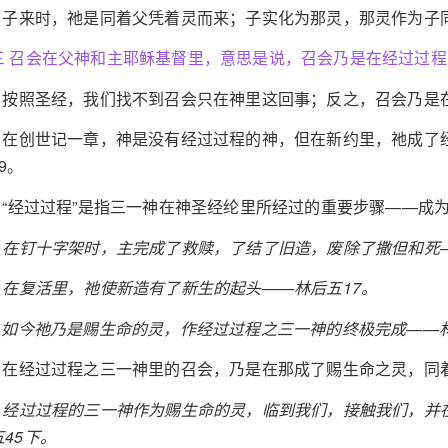
5 子来时，祂是同着父凭着灵而来；子实化为那灵，那灵作为子同
三 召会在父神和主耶稣基督里，意思是说，召会乃是在经过过程
1 按照圣经，我们找不到召会只在神里这回事；反之，召会乃是
2 在创世记一章，神是没有经过过程的神，但在新约里，祂成了经
19。
3 “经过过程”是指三一神在神圣经纶里所经过的重要步骤——
a 在钉十字架时，主完成了救赎，了结了旧造，废除了撒但和死—
b 在复活里，祂使新造有了新生的起头——林后五17。
c 如今祂乃是赐生命的灵，作经过过程之三一神的终极完成——林
4 在经过过程之三一神里的召会，乃是在那成了赐生命之灵，同
a 经过过程的三一神作为赐生命的灵，临到我们，接触我们，并
五45下。