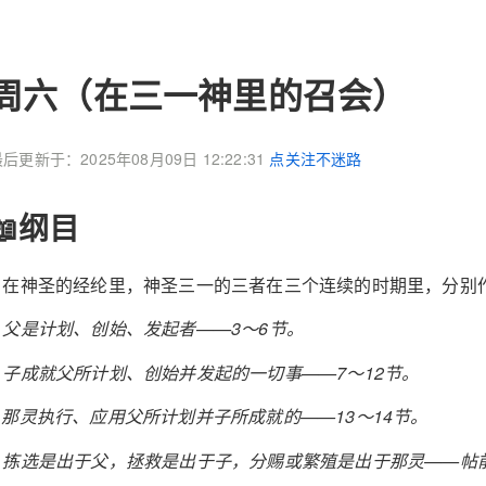
周六（在三一神里的召会）
后更新于：2025年08月09日 12:22:31
点关注不迷路
📖纲目
4 在神圣的经纶里，神圣三一的三者在三个连续的时期里，分别
a 父是计划、创始、发起者——3～6节。
b 子成就父所计划、创始并发起的一切事——7～12节。
c 那灵执行、应用父所计划并子所成就的——13～14节。
d 拣选是出于父，拯救是出于子，分赐或繁殖是出于那灵——帖前