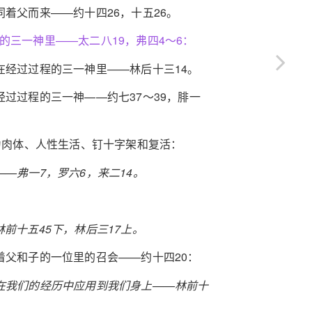
着父而来——约十四26，十五26。
的三一神里——太二八19，弗四4～6：
在经过过程的三一神里——林后十三14。
过过程的三一神——约七37～39，腓一
成为肉体、人性生活、钉十字架和复活：
—弗一7，罗六6，来二14。
前十五45下，林后三17上。
着父和子的一位里的召会——约十四20：
在我们的经历中应用到我们身上——林前十