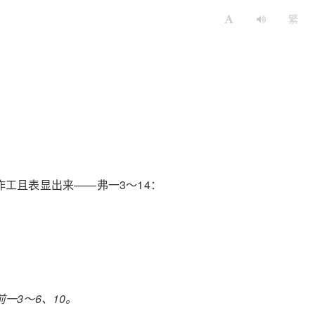
繁
作工且表显出来——弗一3～14：
一3～6、10。