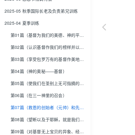
2025-05 秋季国际长老及负责弟兄训练
2025-04 夏季训练
第01篇（基督为我们的美德、神的平安、我们的秘诀和那加我们能力者）
第02篇（认识基督作我们的榜样并以祂为榜样）
第03篇（享受包罗万有的基督作美地——我们所分得的分）
第04篇（神的奥秘——基督）
第05篇（使我们在圣别上无可指摘的原因，并使我们的灵、魂、体完全圣别的原因）
第06篇（在三一神里的召会）
第07篇（救恩的创始者（元帅）和先锋，领许多的儿子借着进入幔内并出到营外而进荣耀里去）
第08篇（望断以及于耶稣，就是我们信心的创始者与成终者）
第09篇（对基督无上宝贝的异象、经历、享受与彰显，为着真正的召会生活）