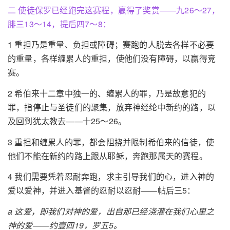
二 使徒保罗已经跑完这赛程，赢得了奖赏——九26～27，
腓三13～14，提后四7～8：
1 重担乃是重量、负担或障碍；赛跑的人脱去各样不必要
的重量，各样缠累人的重担，使他们没有障碍，以赢得竞
赛。
2 希伯来十二章中独一的、缠累人的罪，乃是故意犯的
罪，指停止与圣徒们的聚集，放弃神经纶中新约的路，以
及回到犹太教去——十25～26。
3 重担和缠累人的罪，都会阻挠并限制希伯来的信徒，使
他们不能在新约的路上跟从耶稣，奔跑那属天的赛程。
4 我们需要凭着忍耐奔跑，求主引导我们的心，进入神的
爱以爱神，并进入基督的忍耐以忍耐——帖后三5：
a 这爱，即我们对神的爱，出自那已经浇灌在我们心里之
神的爱——约壹四19，罗五5。