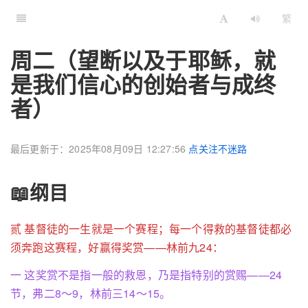
繁
周二（望断以及于耶稣，就
是我们信心的创始者与成终
者）
最后更新于：2025年08月09日 12:27:56
点关注不迷路
📖纲目
贰 基督徒的一生就是一个赛程；每一个得救的基督徒都必
须奔跑这赛程，好赢得奖赏——林前九24：
一 这奖赏不是指一般的救恩，乃是指特别的赏赐——24
节，弗二8～9，林前三14～15。