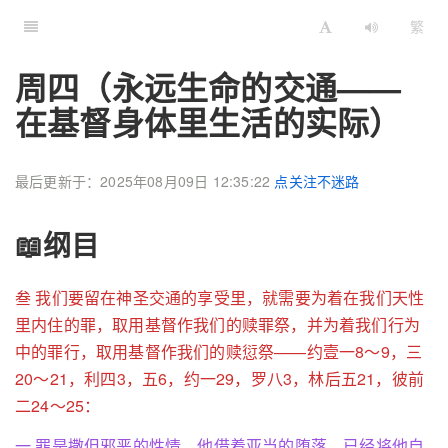
繁
周四（永远生命的交通——
在基督身体里生活的实际）
最后更新于：2025年08月09日 12:35:22
点关注不迷路
📖纲目
叁 我们要留在神圣交通的享受里，就需要为着在我们天性
里内住的罪，取用基督作我们的赎罪祭，并为着我们行为
中的罪行，取用基督作我们的赎愆祭——约壹一8～9，三
20～21，利四3，五6，约一29，罗八3，林后五21，彼前
二24～25：
一 罪是撒但邪恶的性情，他借着亚当的堕落，已经将他自