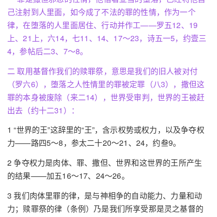
己注射到人里面，如今成了不法的罪的性情，作为一个
律，在堕落的人里面居住、行动并作工——罗五12、19
上、21上，六14，七11、14、17～23，诗五一5，约壹三
4，参帖后二3、7～8。
二 取用基督作我们的赎罪祭，意思是我们的旧人被对付
（罗六6），堕落之人性情里的罪被定罪（八3），撒但这
罪的本身被废除（来二14），世界受审判，世界的王被赶
出去（约十二31）：
1 “世界的王”这辞里的“王”，含示权势或权力，以及争夺权
力——路四5～8，参太二十20～21、24，约叁9。
2 争夺权力是肉体、罪、撒但、世界和这世界的王所产生
的结果——加五16～17、24～26。
3 我们肉体里罪的律，是与神相争的自动能力、力量和动
力；赎罪祭的律（条例）乃是我们所享受那是灵之基督的