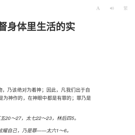
繁
督身体里生活的实
物，乃该绝对为着神；因此，凡我们出于自
是为神作的，在神眼中都是有罪的；罪乃是
20～27，太七22～23，林后四5。
炫耀自己，乃是罪——太六1～6。