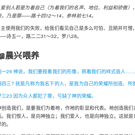
c 爱别人若是为着自己（为着我们的名声、地位、利益和骄傲）
来，乃是罪——路十四12～14，参林前七14。
4 主使用我们的失败，给我们看见自己是多么可怕、丑陋并可憎
——诗五一，路二二31～32，罗八28。
📖晨兴喂养
创一26 神说，我们要按着我们的形像，照着我们的样式造人…
赛四三7 就是凡称为我名下的人，是我为自己的荣耀所创造、所
罗三23 因为众人都犯了罪，亏缺了神的荣耀。
神创造我们，是要我们为着祂，作祂的彰显和代表。祂创造我们
活。我们恨人，是向神独立；我们爱人，也是向神独立。这就是
样的。