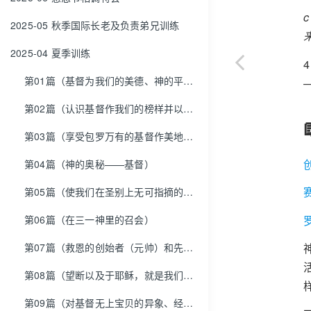
2025-05 秋季国际长老及负责弟兄训练
2025-04 夏季训练
第01篇（基督为我们的美德、神的平安、我们的秘诀和那加我们能力者）
第02篇（认识基督作我们的榜样并以祂为榜样）
第03篇（享受包罗万有的基督作美地——我们所分得的分）
第04篇（神的奥秘——基督）
第05篇（使我们在圣别上无可指摘的原因，并使我们的灵、魂、体完全圣别的原因）
第06篇（在三一神里的召会）
第07篇（救恩的创始者（元帅）和先锋，领许多的儿子借着进入幔内并出到营外而进荣耀里去）
第08篇（望断以及于耶稣，就是我们信心的创始者与成终者）
第09篇（对基督无上宝贝的异象、经历、享受与彰显，为着真正的召会生活）