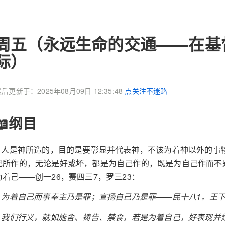
周五（永远生命的交通——在基
际）
后更新于：2025年08月09日 12:35:48
点关注不迷路
📖纲目
3 人是神所造的，目的是要彰显并代表神，不该为着神以外的事
己所作的，无论是好或坏，都是为自己作的，既是为自己作而不
为着己——创一26，赛四三7，罗三23：
a 为着自己而事奉主乃是罪；宣扬自己乃是罪——民十八1，王下五
b 我们行义，就如施舍、祷告、禁食，若是为着自己，好表现并