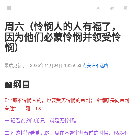
繁
周六（怜悯人的人有福了，
因为他们必蒙怜悯并领受怜
悯）
最后更新于：2025年11月04日 16:39:53
点关注不迷路
📖纲目
肆 “那不怜悯人的，也要受无怜悯的审判；怜悯原是向审判
夸胜”——雅二13：
一 轻看贫穷的弟兄，就是无怜悯。
二 凡这样轻看弟兄的，显在基督审判台前的时候，也必不