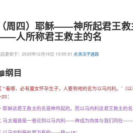
（周四）耶稣——神所起君王救
——人所称君王救主的名
后更新于：2025年12月19日 13:55:51
点关注不迷路
📖纲目
贰 “‘看哪，必有童女怀孕生子，人要称祂的名为以马内利。’（
一23：
一 耶稣这君王救主的名是神所起的，而以马内利这君王救主的名
二 马太福音是一卷论到以马内利——神成为肉体与我们同在——的
三 以马内利是包罗万有的——腓一19：