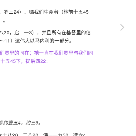
，罗三24）、赐我们生命者（林前十五45
）。
二八20，启二一3），并且所有在基督里的信
～11）这伟大以马内利的一部分。
我们灵里的同在；祂一直在我们灵里与我们同
十五45下，提后四22：
参约壹五4，约三6。
十八20，二八20，诗一一九30，徒六4。