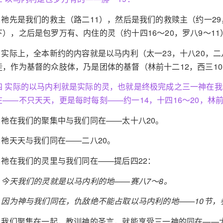
1 祂先是我们的救主（路二11），然后是我们的救赎主（约一29
下），之后是包罗万有、内住的灵（约十四16～20，罗八9～11
2 实际上，全本新约的内容就是以马内利（太一23，十八20，
徒，作为基督的众肢体，乃是团体的基督（林前十二12，西三10
四 实际的以马内利就是实际的灵，也就是终极完成之三一神在
在——不只天天，更是每时每刻——约一14，十四16～20，林前
1 祂在我们的聚集中与我们同在——太十八20。
2 祂天天与我们同在——二八20。
3 祂在我们的灵里与我们同在——提后四22：
a 今天我们的灵就是以马内利的地——赛八7～8。
b 因为神与我们同在，仇敌绝不能占取以马内利的地——10节，
4 我们聚集在一起，教训神的圣言，就能享受三一神的同在——太