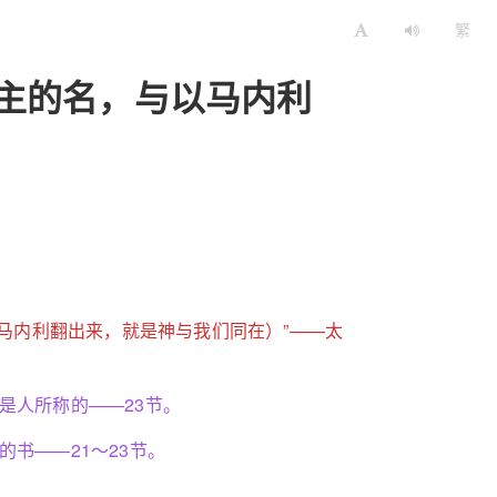
繁
主的名，与以马内利
以马内利翻出来，就是神与我们同在）”——太
是人所称的——23节。
书——21～23节。