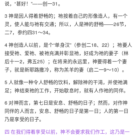
说，“甚好！”——创一31。
3 神是因人得着舒畅的；祂按着自己的形像造人，有一个
灵，使人能与祂有交通；所以，人是神的舒畅——26节，
二7，参约四31～34。
4 神创造人以前，是个“单身汉”（参创二18、22）；祂要人
接受祂、爱祂、被祂充满并彰显祂，好成为祂的妻子（林
后十一2，弗五25）；在将来的永远里，神要得着一个妻
子，就是新耶路撒冷，称为羔羊的妻（启二一9～10）。
5 人就像一种令人舒畅的饮料，解除神的干渴，并使祂满
足；神结束祂的工作，开始歇息时，就有人作祂的同伴。
6 对神而言，第七日是安息、舒畅的日子；然而，对作神
同伴的人而言，安息、舒畅的日子是第一日；人的第一日
乃是享受的日子。
四 在我们得着享受以前，神不会要求我们作工，这乃是一