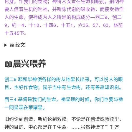
化身，作我们的食物；神将人安置在生命树跟前，指明神
要人借着生机的吃祂，并新陈代谢的吸收祂，而接受祂作
人的生命，使神成为人之所是的构成成分—西二9，创二
9，约一4，十10，十四6，十五1，六35、57、63，林前
十五45下。
📖 经文
📖晨兴喂养
创二9 耶和华神使各样的树从地里长出来，可以悦人的眼
目，也好作食物；园子当中有生命树，还有善恶知识树。
西三4 基督是我们的生命，祂显现的时候，你们也要与祂
一同显现在荣耀里。
旧约论到创造，新约论到救赎。不论是在创造或救赎里，
神的目的、中心都是在于生命。……虽然神造了千千万