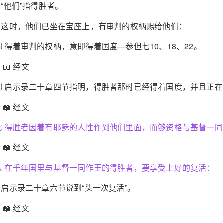
a “他们”指得胜者。
b 这时，他们已坐在宝座上，有审判的权柄赐给他们：
㈠ 得着审判的权柄，意即得着国度—参但七10、18、22。
📖 经文
㈡ 启示录二十章四节指明，得胜者那时已经得着国度，并且正
📖 经文
七 得胜者因着有耶稣的人性作到他们里面，而够资格与基督一同
📖 经文
八 在千年国里与基督一同作王的得胜者，要享受上好的复活：
1 启示录二十章六节说到“头一次复活”。
📖 经文