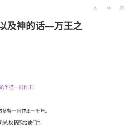
繁
以及神的话—万王之
胜的圣徒一同作王：
与基督一同作王一千年。
判的权柄赐给他们”：