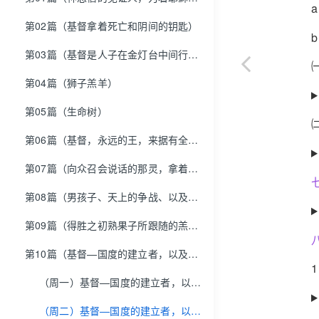
第02篇（基督拿着死亡和阴间的钥匙）
第03篇（基督是人子在金灯台中间行走）
第04篇（狮子羔羊）
第05篇（生命树）
第06篇（基督，永远的王，来据有全地并完成神的奥秘）
第07篇（向众召会说话的那灵，拿着大卫的钥匙者，以及要与得胜者一同坐席者）
第08篇（男孩子、天上的争战、以及得胜的圣徒）
第09篇（得胜之初熟果子所跟随的羔羊）
第10篇（基督—国度的建立者，以及神的话—万王之王，万主之主）
（周一）基督—国度的建立者，以及神的话—万王之王，万主之主
（周二）基督—国度的建立者，以及神的话—万王之王，万主之主