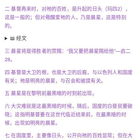
二 基督再来时，对祂的百姓，是升起的日头（玛四2），
这是一般的；但对儆醒爱祂的人，乃是晨星，这是特别
的。
📖 经文
三 晨星将是得胜者的赏赐：“我又要把晨星赐给他”—启二
28。
四 基督是大卫的根，也是大卫的后裔，与以色列人和国度
有关；祂是明亮的晨星，与召会和被提有关。
五 晨星是在黎明前最黑暗的时刻前出现。
六 大灾难就是这最黑暗的时候，随后，国度的白昼就要破
晓；这指明基督要在这世代临近结束前，在最黑暗的时
候，出现如明亮的晨星。
七 在国度里，主要像日头，公开向祂的百姓显现；但在大