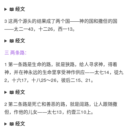
📖 经文
3 这两个源头的结果成了两个国——神的国和撒但的国
——太二一43，十二26，西一13。
📖 经文
三 两条路：
1 第一条路是生命的路，就是狭路，给人寻求神，得着
神，并在神永远的生命里享受神作供应——太七14，徒九
2，十六17，十八25～26，彼后二15、21。
📖 经文
2 第二条路是死亡和善恶的路，就是阔路，让人跟随撒
但，作他的儿女——太七13，约壹三10上。
📖 经文