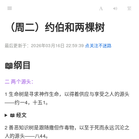
繁
（周二）约伯和两棵树
最后更新于：2026年03月16日 22:59:39
点关注不迷路
📖纲目
二 两个源头：
1 生命树是寻求神作生命，以得着供应与享受之人的源头
——约一4，十五1。
📖 经文
2 善恶知识树是跟随撒但作毒物，以至于死而永远沉沦之
人的源头——八44。