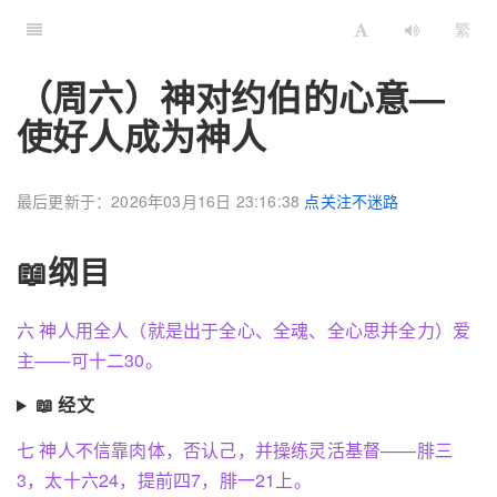
繁
（周六）神对约伯的心意—
使好人成为神人
最后更新于：2026年03月16日 23:16:38
点关注不迷路
📖纲目
六 神人用全人（就是出于全心、全魂、全心思并全力）爱
主——可十二30。
📖 经文
七 神人不信靠肉体，否认己，并操练灵活基督——腓三
3，太十六24，提前四7，腓一21上。