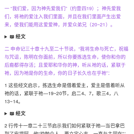
一 “我们爱，因为神先爱我们”（约壹四19）；神先爱我
们，将祂的爱注入我们里面，并且在我们里面产生出爱
来，使我们能用这爱爱神，并爱众弟兄（20~21）。
📖 经文
二 申命记三十章十九至二十节说，“我将生命与死亡，祝福
与咒诅，陈明在你面前，所以你要拣选生命，使你和你的
后裔都得存活；且爱耶和华你的神，听从祂的话，紧联于
祂，因为祂是你的生命，你的日子长久也在乎祂”：
1 这些经文启示，拣选生命是借着爱主，爱主是借着听从
祂的话，紧联于祂—19~20节，启二4、7，歌三4，八
13~14。
📖 经文
2 行传十一章二十三节启示我们如何紧联于祂—当巴拿巴
到了安提阿，他“劝勉众人，要立定心志，一直与主同在”：