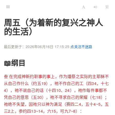
繁
周五（为着新的复兴之神人
的生活）
最后更新于：2026年06月16日 17:15:25
点关注不迷路
📖纲目
叁 在完成神新约职事的事上，作为燔祭之实际的主耶稣不
从自己作什么（约五19），祂不作自己的工（四34，十七
4），祂不说自己的话（十四10、24），祂作每件事都不
凭自己的意思（五30），祂不寻求自己的荣耀（七18）；
祂绝不失望，因祂只以神为满足（赛四二4，五十4~5，五
三2上，参约四13~14，六15，可九7~8）：