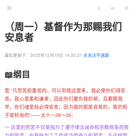
繁
（周一）基督作为那赐我们
安息者
最后更新于：2025年12月19日 14:20:27
点关注不迷路
📖纲目
壹 “凡劳苦担重担的，可以到我这里来，我必使你们得安
息。我心里柔和谦卑，因此你们要负我的轭，且要跟我
学，你们魂里就必得安息；因为我的轭是容易的，我的担
子是轻省的”——太十一28～30：
一 这里的劳苦不仅是指为了遵守律法诫命和宗教规条而努
力的劳苦，也是指为了工作成功而奋斗的劳苦；凡这样劳