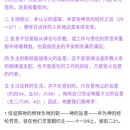
苦的，总是担重担的。
二 主颂扬父，承认父的道路，并宣告神圣的经纶之后（25
～27），便呼召这样的人到祂这里来得安息。
三 安息不仅是指从律法与宗教，或工作与责任的劳苦并重
担中得着释放，也是指完全的平安和完满的满足。
四 负主的轭就是接受父的旨意；这不是受律法或宗教义务
的规律或支配，也不是受任何工作的奴役，乃是受父旨意
的约束。
五 主过这样的生活，并不在意别的，只在意祂父的旨意
（约四34，五30，六38）；祂将自己完全降服于父的旨意
（太二六39、42）；因此，祂要我们跟祂学：
1 信徒照祂的榜样负祂的轭——神的旨意——并为神的经
纶劳苦，就在他们灵里翻印主——十一29上，彼前二21。