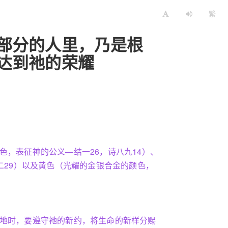
繁
部分的人里，乃是根
达到祂的荣耀
色，表征神的公义—结一26，诗八九14）、
二29）以及黄色（光耀的金银合金的颜色，
判地时，要遵守祂的新约，将生命的新样分赐