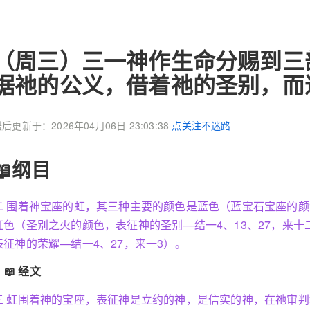
（周三）三一神作生命分赐到三
据祂的公义，借着祂的圣别，而
后更新于：2026年04月06日 23:03:38
点关注不迷路
📖纲目
二 围着神宝座的虹，其三种主要的颜色是蓝色（蓝宝石宝座的颜
红色（圣别之火的颜色，表征神的圣别—结一4、13、27，来十
表征神的荣耀—结一4、27，来一3）。
📖 经文
三 虹围着神的宝座，表征神是立约的神，是信实的神，在祂审