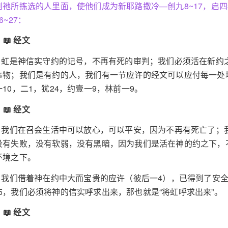
到祂所拣选的人里面，使他们成为新耶路撒冷—创九8~17，启四3
6~27：
📖 经文
1 虹是神信实守约的记号，不再有死的审判；我们必须活在新约
事物；我们是有约的人，我们有一节应许的经文可以应付每一处境—
一10，二1，犹24，约壹一9，林前一9。
📖 经文
2 我们在召会生活中可以放心，可以平安，因为不再有死亡了；
没有失败，没有软弱，没有黑暗，因为我们是活在神的约之下，
环境之下。
3 我们借着神在约中大而宝贵的应许（彼后一4），已得到了安
布，我们必须将神的信实呼求出来，那也就是“将虹呼求出来”。
📖 经文