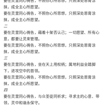
要在灵里同心祷告，不照你心所思想，只照深处恩膏涂
抹，成全主心所愿望。
要在灵里同心祷告，不照你心所思想，只照深处恩膏涂
抹，成全主心所愿望。
二
要在灵里同心祷告，藉着十架否认己；一切愿望、所有心
意，都要让灵来管理。
要在灵里同心祷告，不照你心所思想，只照深处恩膏涂
抹，成全主心所愿望。
三
要在灵里同心祷告，坐在天上用权柄；属地利益全踏脚
下，进攻空中的首领。
要在灵里同心祷告，不照你心所思想，只照深处恩膏涂
抹，成全主心所愿望。
四
要在灵里同心祷告，与众圣徒同祈求；寻求主的心意、带
领，灵中和谐永保守。