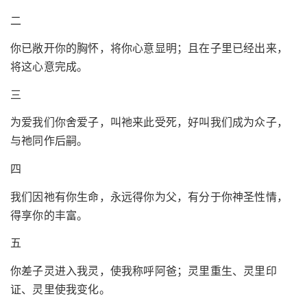
二
你已敞开你的胸怀，将你心意显明；且在子里已经出来，
将这心意完成。
三
为爱我们你舍爱子，叫祂来此受死，好叫我们成为众子，
与祂同作后嗣。
四
我们因祂有你生命，永远得你为父，有分于你神圣性情，
得享你的丰富。
五
你差子灵进入我灵，使我称呼阿爸；灵里重生、灵里印
证、灵里使我变化。